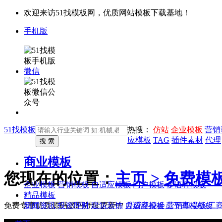
欢迎来访51找模板网，优质网站模板下载基地！
手机版
微信
51找模板
热搜：
仿站
企业模板
营销
应模板
TAG
插件素材
代理
商业模板
您现在的位置：
主页 >
免费模
企业模板
营销模板
自适应模板
门户模板
多语种模板
精品模板
新闻资讯
投资理财
建筑装饰
自适应模板
营销型模板
工
免费专享优质源码
源码持续更新中
升级终身会员下高端模板