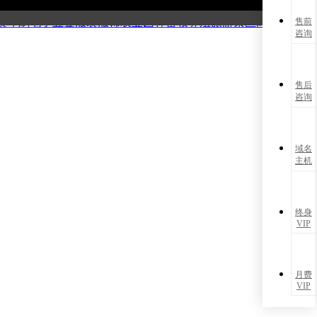
能源
化工材料
电子数码
广告策划
摄影婚庆
制造仪器
机械设备
医
装印刷
电子五金
服装服饰
农业园林
畜牧养殖
旅游景区
商务服务
售前
咨询
售后
咨询
域名
主机
终身
VIP
月费
VIP