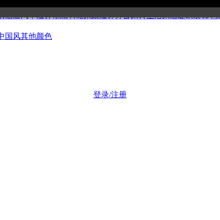
公司
博客媒体
美容健身
集团组织
金融证券
工商财税
科技产品
环保
饮酒店
汽车服务
物流仓储
家政服务
办公家具
生活家居
建筑装饰
包
中国风
其他颜色
登录/注册