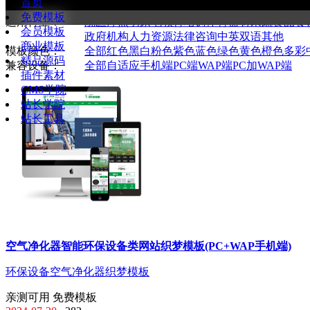
首页
全部
通用企业
购物商城
新闻资讯
图库图片
网络
免费模板
适用行业：
院医疗
照明家电
教育培训
体育器材
果蔬食品
餐
会员模板
政府机构
人力资源
法律咨询
中英双语
其他
商业模板
模板颜色：
全部
红色
黑白
粉色
紫色
蓝色
绿色
黄色
橙色
多彩
精品源码
兼容设备：
全部
自适应手机端
PC端
WAP端
PC加WAP端
插件素材
CMS学院
站长学院
站长工具
空气净化器智能环保设备类网站织梦模板(PC+WAP手机端)
环保设备
空气净化器
织梦模板
亲测可用
免费模板