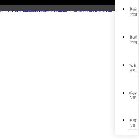
能源
化工材料
电子数码
广告策划
摄影婚庆
制造仪器
机械设备
医
装印刷
电子五金
服装服饰
农业园林
畜牧养殖
旅游景区
商务服务
售前
咨询
售后
咨询
域名
主机
终身
VIP
月费
VIP