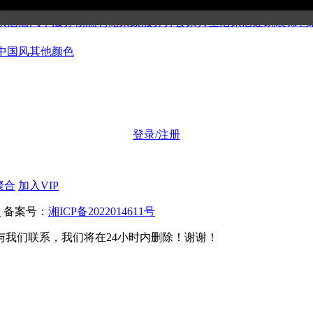
公司
博客媒体
美容健身
集团组织
金融证券
工商财税
科技产品
环保
饮酒店
汽车服务
物流仓储
家政服务
办公家具
生活家居
建筑装饰
包
中国风
其他颜色
登录/注册
聚合
加入VIP
板
备案号：
湘ICP备2022014611号
我们联系，我们将在24小时内删除！谢谢！