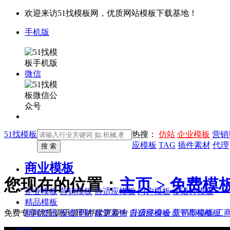
欢迎来访51找模板网，优质网站模板下载基地！
手机版
微信
51找模板
热搜：
仿站
企业模板
营销
应模板
TAG
插件素材
代理
商业模板
您现在的位置：
主页 >
免费模
企业模板
营销模板
自适应模板
门户模板
多语种模板
精品模板
新闻资讯
投资理财
建筑装饰
自适应模板
营销型模板
工
免费专享优质源码
源码持续更新中
升级终身会员下高端模板