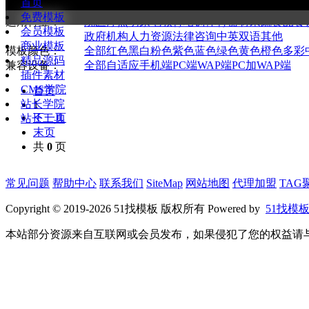
首页
全部
通用企业
购物商城
新闻资讯
图库图片
网络
免费模板
适用行业：
院医疗
照明家电
教育培训
体育器材
果蔬食品
餐
会员模板
政府机构
人力资源
法律咨询
中英双语
其他
商业模板
模板颜色：
全部
红色
黑白
粉色
紫色
蓝色
绿色
黄色
橙色
多彩
精品源码
兼容设备：
全部
自适应手机端
PC端
WAP端
PC加WAP端
插件素材
CMS学院
首页
站长学院
1
下一页
站长工具
末页
共
0
页
常见问题
帮助中心
联系我们
SiteMap
网站地图
代理加盟
TAG
Copyright © 2019-2026 51找模板 版权所有 Powered by
51找模
本站部分资源来自互联网或会员发布，如果侵犯了您的权益请与