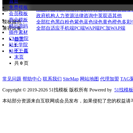
首页
全部
通用企业
购物商城
新闻资讯
图库图片
网络
免费模板
适用行业：
院医疗
照明家电
教育培训
体育器材
果蔬食品
餐
会员模板
政府机构
人力资源
法律咨询
中英双语
其他
商业模板
模板颜色：
全部
红色
黑白
粉色
紫色
蓝色
绿色
黄色
橙色
多彩
精品源码
兼容设备：
全部
自适应手机端
PC端
WAP端
PC加WAP端
插件素材
CMS学院
首页
站长学院
1
下一页
站长工具
末页
共
0
页
常见问题
帮助中心
联系我们
SiteMap
网站地图
代理加盟
TAG
Copyright © 2019-2026 51找模板 版权所有 Powered by
51找模
本站部分资源来自互联网或会员发布，如果侵犯了您的权益请与