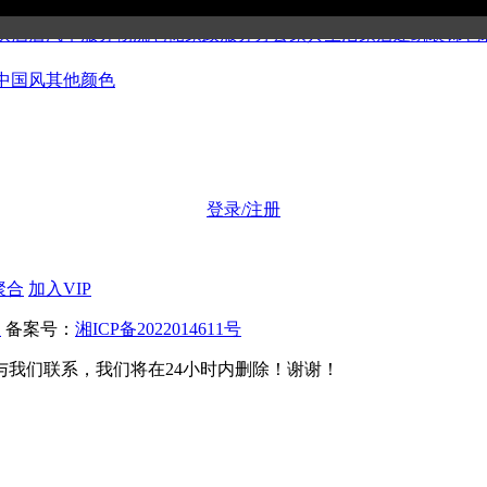
公司
博客媒体
美容健身
集团组织
金融证券
工商财税
科技产品
环保
饮酒店
汽车服务
物流仓储
家政服务
办公家具
生活家居
建筑装饰
包
中国风
其他颜色
登录/注册
聚合
加入VIP
板
备案号：
湘ICP备2022014611号
我们联系，我们将在24小时内删除！谢谢！