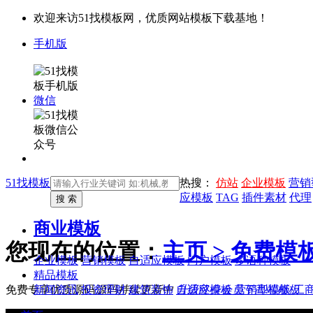
欢迎来访51找模板网，优质网站模板下载基地！
手机版
微信
51找模板
热搜：
仿站
企业模板
营销
应模板
TAG
插件素材
代理
商业模板
您现在的位置：
主页 >
免费模
企业模板
营销模板
自适应模板
门户模板
多语种模板
精品模板
新闻资讯
投资理财
建筑装饰
自适应模板
营销型模板
工
免费专享优质源码
源码持续更新中
升级终身会员下高端模板