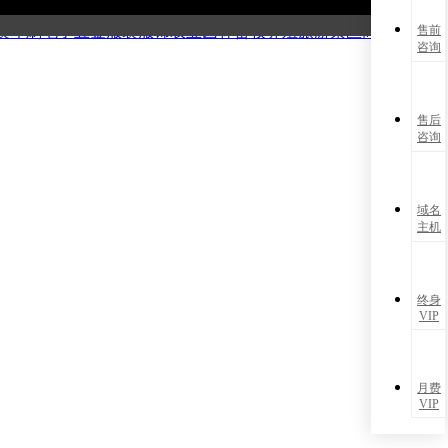
能源
化工材料
电子数码
广告策划
摄影婚庆
制造仪器
机械设备
医
装印刷
电子五金
服装服饰
农业园林
畜牧养殖
旅游景区
商务服务
售前
咨询
售后
咨询
域名
主机
终身
VIP
月费
VIP