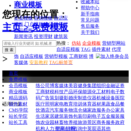
收藏本站
商业模板
帮助中心
您现在的位置：
新手指南
企业模板
营销模板
自适应
常见问题
模板
门户模板
多语种模板
主页 >
免费模板
售后服务
精品模板
关于我们
新闻资讯
投资理财
建筑装
热搜：
仿站
企业模板
营销型网站
自适应模板
TAG
插件素材
代理
>
饰
自适应模板
营销型模板
工商财税
博
客媒体
安装教程
TAG标签页
首页
免费专享优质源码
源码持续更新中
升级终身会员下高端模板
免费模板
全部
通用企业
购物商城
新闻资讯
图库图片
网
会员模板
络公司
博客媒体
美容健身
集团组织
金融证券
商业模板
工商财税
科技产品
环保能源
化工材料
电子数
精品源码
码
广告策划
摄影婚庆
制造仪器
机械设备
医院
插件素材
适用行业：
医疗
照明家电
教育培训
体育器材
果蔬食品
餐
CMS学院
饮酒店
汽车服务
物流仓储
家政服务
办公家具
站长学院
生活家居
建筑装饰
包装印刷
电子五金
服装服
站长工具
饰
农业园林
畜牧养殖
旅游景区
商务服务
政府
登录/注册
机构
人力资源
法律咨询
中英双语
其他