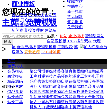
收藏本站
商业模板
帮助中心
您现在的位置：
新手指南
企业模板
营销模板
自适应
常见问题
模板
门户模板
多语种模板
主页 >
免费模板
售后服务
精品模板
关于我们
新闻资讯
投资理财
建筑装
热搜：
仿站
企业模板
营销型网站
自适应模板
TAG
插件素材
代理
>
饰
自适应模板
营销型模板
工商财税
博
客媒体
安装教程
TAG标签页
首页
免费专享优质源码
源码持续更新中
升级终身会员下高端模板
免费模板
全部
通用企业
购物商城
新闻资讯
图库图片
网
会员模板
络公司
博客媒体
美容健身
集团组织
金融证券
商业模板
工商财税
科技产品
环保能源
化工材料
电子数
精品源码
码
广告策划
摄影婚庆
制造仪器
机械设备
医院
插件素材
适用行业：
医疗
照明家电
教育培训
体育器材
果蔬食品
餐
CMS学院
饮酒店
汽车服务
物流仓储
家政服务
办公家具
站长学院
生活家居
建筑装饰
包装印刷
电子五金
服装服
站长工具
饰
农业园林
畜牧养殖
旅游景区
商务服务
政府
登录/注册
机构
人力资源
法律咨询
中英双语
其他