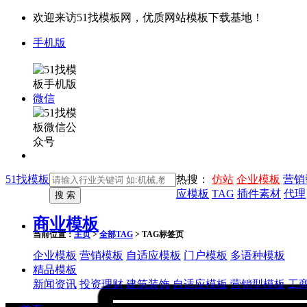
欢迎来访51找模板网，优质网站模板下载基地！
手机版
微信
51找模板
热搜：
仿站
企业模板
营销
应模板
TAG
插件素材
代理
商业模板
当前位置：
主页
>
全部TAG
> TAG标签页
企业模板
营销模板
自适应模板
门户模板
多语种模板
精品模板
新闻资讯
投资理财
建筑装饰
自适应模板
营销型模板
工