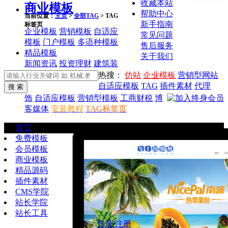
收藏本站
商业模板
帮助中心
当前位置：
主页
>
全部TAG
> TAG
新手指南
标签页
企业模板
营销模板
自适应
常见问题
模板
门户模板
多语种模板
售后服务
精品模板
关于我们
新闻资讯
投资理财
建筑装
热搜：
仿站
企业模板
营销型网站
自适应模板
TAG
插件素材
代理
饰
自适应模板
营销型模板
工商财税
博
客媒体
安装教程
TAG标签页
首页
免费模板
会员模板
商业模板
精品源码
插件素材
CMS学院
站长学院
站长工具
登录/注册