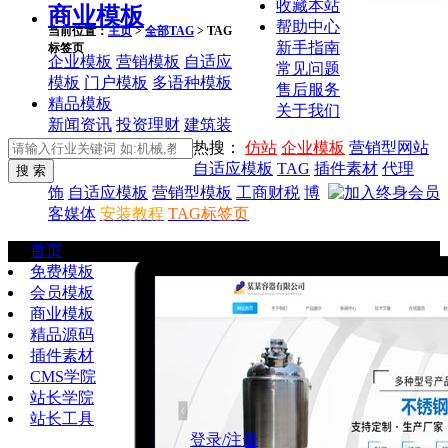
收藏本站
商业模板
帮助中心
当前位置：
主页
>
全部TAG
> TAG
新手指南
标签页
企业模板
营销模板
自适应
常见问题
模板
门户模板
多语种模板
售后服务
精品模板
关于我们
新闻资讯
投资理财
建筑装
热搜：
仿站
企业模板
营销型网站
自适应模板
TAG
插件素材
代理
饰
自适应模板
营销型模板
工商财税
博
客媒体
安装教程
TAG标签页
首页
免费模板
会员模板
商业模板
精品源码
插件素材
CMS学院
站长学院
站长工具
登录/注册