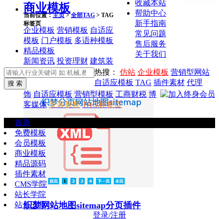
收藏本站
商业模板
帮助中心
当前位置：
主页
>
全部TAG
> TAG
新手指南
标签页
企业模板
营销模板
自适应
常见问题
模板
门户模板
多语种模板
售后服务
精品模板
关于我们
新闻资讯
投资理财
建筑装
热搜：
仿站
企业模板
营销型网站
自适应模板
TAG
插件素材
代理
饰
自适应模板
营销型模板
工商财税
博
客媒体
安装教程
TAG标签页
首页
免费模板
会员模板
商业模板
精品源码
插件素材
CMS学院
站长学院
站长工具
织梦网站地图sitemap分页插件
登录/注册