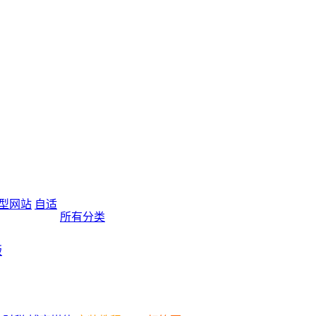
型网站
自适
所有分类
版