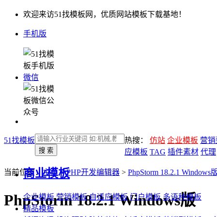
欢迎来访51找模板网，优质网站模板下载基地！
手机版
微信
51找模板
热搜：
仿站
企业模板
营销
应模板
TAG
插件素材
代理
商业模板
当前位置：
主页
>
PHP开发编辑器
>
PhpStorm 18.2.1 Windows
PhpStorm 18.2.1 Windows版
企业模板
营销模板
自适应模板
门户模板
多语种模板
精品模板