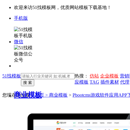
欢迎来访51找模板网，优质网站模板下载基地！
手机版
微信
51找模板
热搜：
仿站
企业模板
营销
应模板
TAG
插件素材
代理
商业模板
您现在的位置：
主页 >
商业模板
>
Pbootcms游戏软件应用A
企业模板
营销模板
自适应模板
门户模板
多语种模板
精品模板
新闻资讯
投资理财
建筑装饰
自适应模板
营销型模板
工