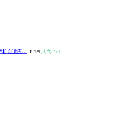
l5手机自适应…
￥199
人气:430