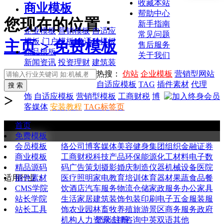
收藏本站
商业模板
帮助中心
您现在的位置：
新手指南
企业模板
营销模板
自适应
常见问题
模板
门户模板
多语种模板
主页 >
免费模板
售后服务
精品模板
关于我们
新闻资讯
投资理财
建筑装
热搜：
仿站
企业模板
营销型网站
自适应模板
TAG
插件素材
代理
>
饰
自适应模板
营销型模板
工商财税
博
客媒体
安装教程
TAG标签页
首页
免费专享优质源码
源码持续更新中
升级终身会员下高端模板
免费模板
全部
通用企业
购物商城
新闻资讯
图库图片
网
会员模板
络公司
博客媒体
美容健身
集团组织
金融证券
商业模板
工商财税
科技产品
环保能源
化工材料
电子数
精品源码
码
广告策划
摄影婚庆
制造仪器
机械设备
医院
插件素材
适用行业：
医疗
照明家电
教育培训
体育器材
果蔬食品
餐
CMS学院
饮酒店
汽车服务
物流仓储
家政服务
办公家具
站长学院
生活家居
建筑装饰
包装印刷
电子五金
服装服
站长工具
饰
农业园林
畜牧养殖
旅游景区
商务服务
政府
登录/注册
机构
人力资源
法律咨询
中英双语
其他