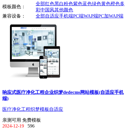
全部
红色
黑白
粉色
紫色
蓝色
绿色
黄色
橙色
多
模板颜色：
彩
中国风
其他颜色
兼容设备：
全部
自适应手机端
PC端
WAP端
PC加WAP端
响应式医疗净化工程企业织梦dedecms网站模板(自适应手机
端)
医疗净化工程
织梦模板
自适应
亲测可用
免费模板
2024-12-19
596