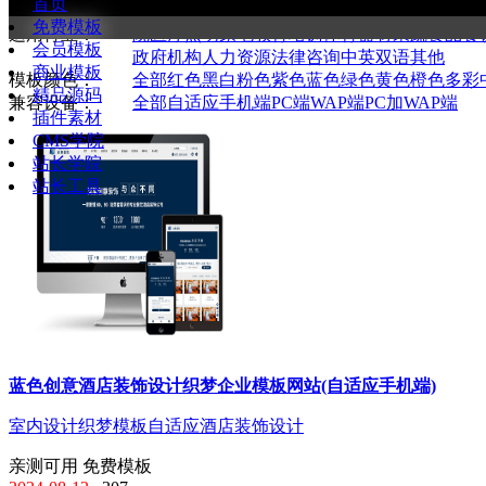
首页
全部
通用企业
购物商城
新闻资讯
图库图片
网络
免费模板
适用行业：
院医疗
照明家电
教育培训
体育器材
果蔬食品
餐
会员模板
政府机构
人力资源
法律咨询
中英双语
其他
商业模板
模板颜色：
全部
红色
黑白
粉色
紫色
蓝色
绿色
黄色
橙色
多彩
精品源码
兼容设备：
全部
自适应手机端
PC端
WAP端
PC加WAP端
插件素材
CMS学院
站长学院
站长工具
蓝色创意酒店装饰设计织梦企业模板网站(自适应手机端)
室内设计
织梦模板
自适应
酒店装饰设计
亲测可用
免费模板