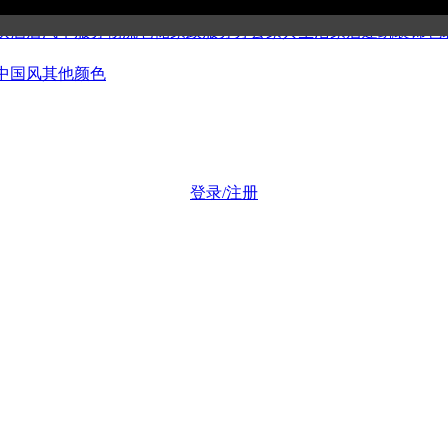
公司
博客媒体
美容健身
集团组织
金融证券
工商财税
科技产品
环保
饮酒店
汽车服务
物流仓储
家政服务
办公家具
生活家居
建筑装饰
包
中国风
其他颜色
登录/注册