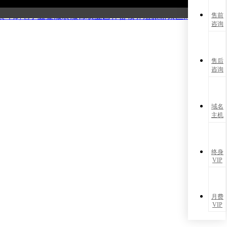
能源
化工材料
电子数码
广告策划
摄影婚庆
制造仪器
机械设备
医
装印刷
电子五金
服装服饰
农业园林
畜牧养殖
旅游景区
商务服务
售前
咨询
售后
咨询
域名
主机
终身
VIP
月费
VIP