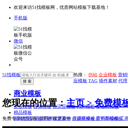
欢迎来访51找模板网，优质网站模板下载基地！
手机版
微信
51找模板
热搜：
仿站
企业模板
营销
应模板
TAG
插件素材
代理
商业模板
您现在的位置：
主页 >
免费模
企业模板
营销模板
自适应模板
门户模板
多语种模板
精品模板
新闻资讯
投资理财
建筑装饰
自适应模板
营销型模板
工
免费专享优质源码
源码持续更新中
升级终身会员下高端模板