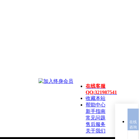
在线客服
QQ:321987541
收藏本站
帮助中心
新手指南
常见问题
在线
售后服务
咨询
关于我们