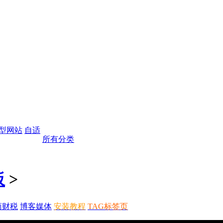
型网站
自适
所有分类
板
>
商财税
博客媒体
安装教程
TAG标签页