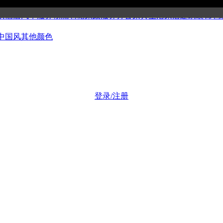
公司
博客媒体
美容健身
集团组织
金融证券
工商财税
科技产品
环保
饮酒店
汽车服务
物流仓储
家政服务
办公家具
生活家居
建筑装饰
包
中国风
其他颜色
登录/注册