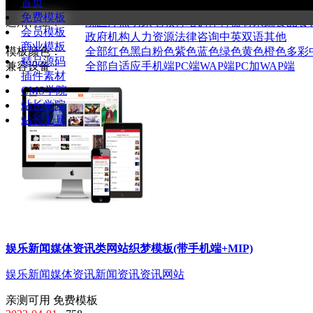
首页
全部
通用企业
购物商城
新闻资讯
图库图片
网络
免费模板
适用行业：
院医疗
照明家电
教育培训
体育器材
果蔬食品
餐
会员模板
政府机构
人力资源
法律咨询
中英双语
其他
商业模板
模板颜色：
全部
红色
黑白
粉色
紫色
蓝色
绿色
黄色
橙色
多彩
精品源码
兼容设备：
全部
自适应手机端
PC端
WAP端
PC加WAP端
插件素材
CMS学院
站长学院
站长工具
娱乐新闻媒体资讯类网站织梦模板(带手机端+MIP)
娱乐新闻
媒体资讯
新闻资讯
资讯网站
亲测可用
免费模板