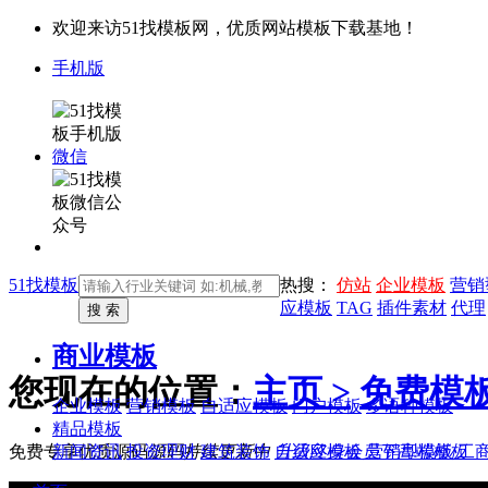
欢迎来访51找模板网，优质网站模板下载基地！
手机版
微信
51找模板
热搜：
仿站
企业模板
营销
应模板
TAG
插件素材
代理
商业模板
您现在的位置：
主页 >
免费模
企业模板
营销模板
自适应模板
门户模板
多语种模板
精品模板
新闻资讯
投资理财
建筑装饰
自适应模板
营销型模板
工
免费专享优质源码
源码持续更新中
升级终身会员下高端模板