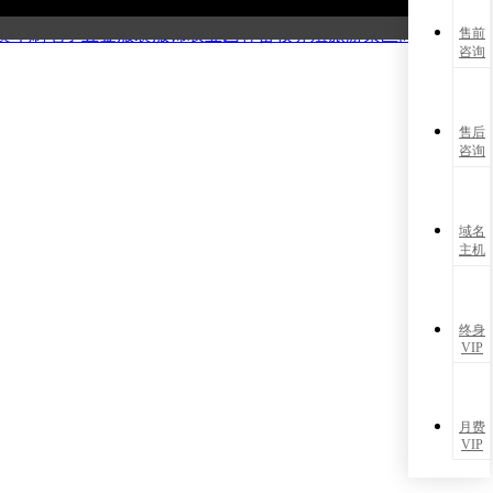
能源
化工材料
电子数码
广告策划
摄影婚庆
制造仪器
机械设备
医
装印刷
电子五金
服装服饰
农业园林
畜牧养殖
旅游景区
商务服务
售前
咨询
售后
咨询
域名
主机
终身
VIP
月费
VIP