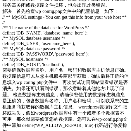
服务器关闭或数据库文件损坏，也会出现此类错误。
解决：首先检查wp-config.php文件中的配置信息，如下：
// ** MySQL settings - You can get this info from your web host **
//
/** The name of the database for WordPress */
define( 'DB_NAME', 'database_name_here' );
/** MySQL database username */
define( 'DB_USER', 'username_here' );
/** MySQL database password */
define( 'DB_PASSWORD', 'password_here' );
/** MySQL hostname */
define( 'DB_HOST', 'localhost' );
需要确保数据库名称、用户名、密码和数据库主机信息正确。
数据库信息可以从您主机服务商那里获取，确认后将正确的信
息填入wp-config.php文件中，再次尝试访问网站查看错误是否
消失。如果还可以看到错误，那么意味着其他地方出现了问
题。 检查数据库主机信息，请确保您使用的数据库主机信息
是正确的，包含数据库名称、用户名和密码，可以联系您的主
机服务商获取你的数据库主机信息。 woredpress数据库文件损
坏或丢失，假如wordpress数据库中有一个或者多个数据表不
可用，那么就需要修复您的数据库。您可以在wp-config.php文
件中添加 define('WP_ALLOW_REPAIR', true) 代码进行修复操