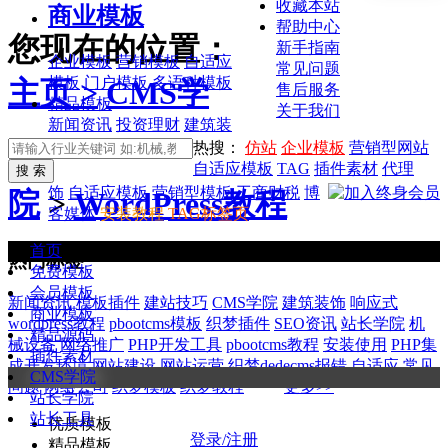
收藏本站
商业模板
帮助中心
您现在的位置：
新手指南
企业模板
营销模板
自适应
常见问题
模板
门户模板
多语种模板
主页 >
CMS学
售后服务
精品模板
关于我们
新闻资讯
投资理财
建筑装
热搜：
仿站
企业模板
营销型网站
自适应模板
TAG
插件素材
代理
饰
自适应模板
营销型模板
工商财税
博
院
>
WordPress教程
客媒体
安装教程
TAG标签页
首页
热门标签
免费模板
会员模板
新闻资讯
模板插件
建站技巧
CMS学院
建筑装饰
响应式
商业模板
wordpress教程
pbootcms模板
织梦插件
SEO资讯
站长学院
机
精品源码
械设备
网络推广
PHP开发工具
pbootcms教程
安装使用
PHP集
插件素材
成开发环境
网站建设
网站运营
织梦dedecms报错
自适应
常见
CMS学院
问题
网络公司
织梦模板
织梦教程
更多>>
站长学院
站长工具
优质模板
登录/注册
精品模板