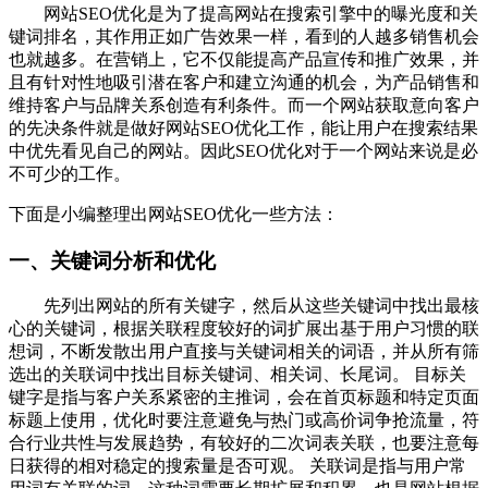
网站SEO优化是为了提高网站在搜索引擎中的曝光度和关
键词排名，其作用正如广告效果一样，看到的人越多销售机会
也就越多。在营销上，它不仅能提高产品宣传和推广效果，并
且有针对性地吸引潜在客户和建立沟通的机会，为产品销售和
维持客户与品牌关系创造有利条件。而一个网站获取意向客户
的先决条件就是做好网站SEO优化工作，能让用户在搜索结果
中优先看见自己的网站。因此SEO优化对于一个网站来说是必
不可少的工作。
下面是小编整理出网站SEO优化一些方法：
一、关键词分析和优化
先列出网站的所有关键字，然后从这些关键词中找出最核
心的关键词，根据关联程度较好的词扩展出基于用户习惯的联
想词，不断发散出用户直接与关键词相关的词语，并从所有筛
选出的关联词中找出目标关键词、相关词、长尾词。 目标关
键字是指与客户关系紧密的主推词，会在首页标题和特定页面
标题上使用，优化时要注意避免与热门或高价词争抢流量，符
合行业共性与发展趋势，有较好的二次词表关联，也要注意每
日获得的相对稳定的搜索量是否可观。 关联词是指与用户常