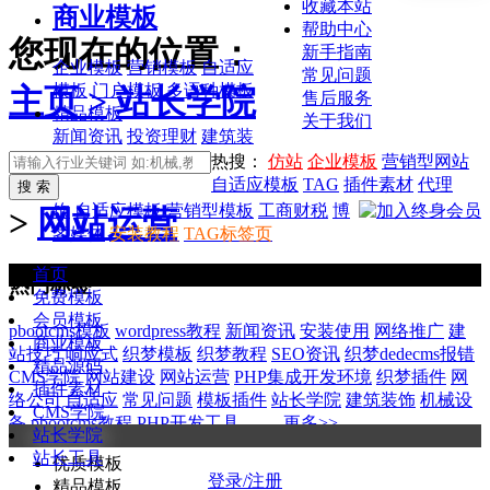
收藏本站
商业模板
帮助中心
您现在的位置：
新手指南
企业模板
营销模板
自适应
常见问题
模板
门户模板
多语种模板
主页 >
站长学院
售后服务
精品模板
关于我们
新闻资讯
投资理财
建筑装
热搜：
仿站
企业模板
营销型网站
自适应模板
TAG
插件素材
代理
饰
自适应模板
营销型模板
工商财税
博
>
网站运营
客媒体
安装教程
TAG标签页
首页
热门标签
免费模板
会员模板
pbootcms模板
wordpress教程
新闻资讯
安装使用
网络推广
建
商业模板
站技巧
响应式
织梦模板
织梦教程
SEO资讯
织梦dedecms报错
精品源码
CMS学院
网站建设
网站运营
PHP集成开发环境
织梦插件
网
插件素材
络公司
自适应
常见问题
模板插件
站长学院
建筑装饰
机械设
CMS学院
备
pbootcms教程
PHP开发工具
更多>>
站长学院
站长工具
优质模板
登录/注册
精品模板