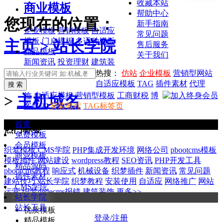
收藏本站
商业模板
帮助中心
您现在的位置：
新手指南
企业模板
营销模板
自适应
常见问题
模板
门户模板
多语种模板
主页 >
站长学院
售后服务
精品模板
关于我们
新闻资讯
投资理财
建筑装
热搜：
仿站
企业模板
营销型网站
自适应模板
TAG
插件素材
代理
饰
自适应模板
营销型模板
工商财税
博
>
主机域名
客媒体
安装教程
TAG标签页
首页
热门标签
免费模板
会员模板
织梦模板
CMS学院
PHP集成开发环境
网络公司
pbootcms模板
商业模板
模板插件
网站建设
wordpress教程
SEO资讯
PHP开发工具
精品源码
pbootcms教程
响应式
机械设备
织梦插件
新闻资讯
常见问题
插件素材
建站技巧
站长学院
织梦教程
安装使用
自适应
网络推广
网站
CMS学院
运营
织梦dedecms报错
建筑装饰
更多>>
站长学院
站长工具
优质模板
登录/注册
精品模板